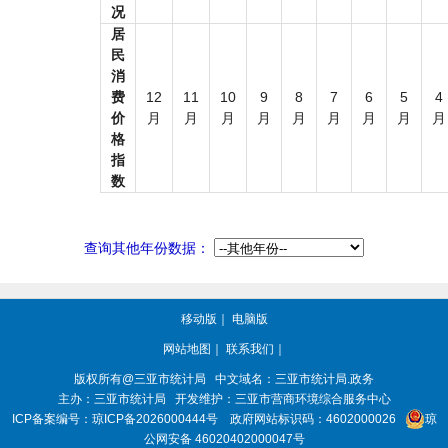
况
居
民
消
费
12
11
10
9
8
7
6
5
4
价
月
月
月
月
月
月
月
月
月
格
指
数
查询其他年份数据：
移动版
｜
电脑版
网站地图
｜
联系我们
｜
版权所有@三亚
市统计局
中文域名：三亚市统计局.政务
主办：三亚
市统计局
开发维护：三亚市营商环境综合服务中心
ICP备案编号：
琼ICP备2026000444号
政府网站标识码：
4602000026
琼
公网安备 46020402000047号