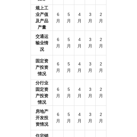
规上工
业产值
6
5
4
3
2
及产品
月
月
月
月
月
产量
交通运
6
5
4
3
2
输业情
月
月
月
月
月
况
固定资
6
5
4
3
2
产投资
月
月
月
月
月
情况
分行业
固定资
6
5
4
3
2
产投资
月
月
月
月
月
情况
房地产
6
5
4
3
2
开发投
月
月
月
月
月
资情况
住宅销