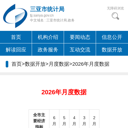
三亚市统计局
无障碍浏览
tjj.sanya.gov.cn
中文域名 : 三亚市统计局.政务
首页
机构介绍
要闻动态
信息公开
解读回应
政务服务
互动交流
数据开放
首页
>
数据开放
>
月度数据
>
2026年月度数据
2026年月度数据
全市主
6
5
4
3
2
要经济
月
月
月
月
月
指标