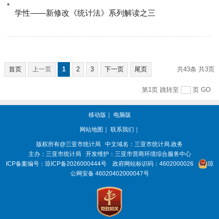
学性——新修改《统计法》系列解读之三
首页
上一页
1
2
3
下一页
尾页
共43条
共3页
第1页
跳转至
页
GO
移动版
｜
电脑版
网站地图
｜
联系我们
｜
版权所有@三亚
市统计局
中文域名：三亚市统计局.政务
主办：三亚
市统计局
开发维护：三亚市营商环境综合服务中心
ICP备案编号：
琼ICP备2026000444号
政府网站标识码：
4602000026
琼
公网安备 46020402000047号