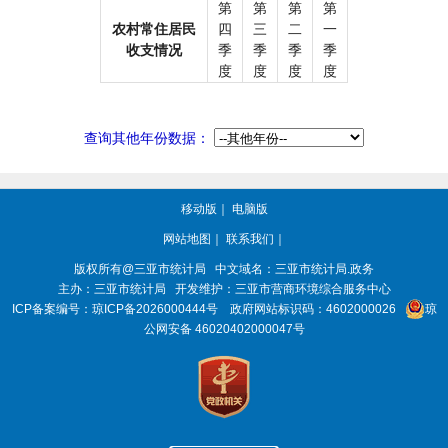
第
第
第
第
农村常住居民
四
三
二
一
收支情况
季
季
季
季
度
度
度
度
查询其他年份数据：
移动版
｜
电脑版
网站地图
｜
联系我们
｜
版权所有@三亚
市统计局
中文域名：三亚市统计局.政务
主办：三亚
市统计局
开发维护：三亚市营商环境综合服务中心
ICP备案编号：
琼ICP备2026000444号
政府网站标识码：
4602000026
琼
公网安备 46020402000047号