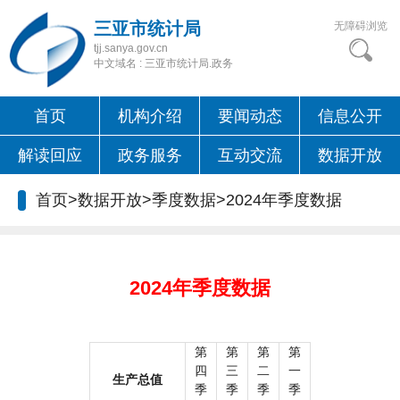
三亚市统计局
无障碍浏览
tjj.sanya.gov.cn
中文域名 : 三亚市统计局.政务
首页
机构介绍
要闻动态
信息公开
解读回应
政务服务
互动交流
数据开放
首页
>
数据开放
>
季度数据
>
2024年季度数据
2024年季度数据
第
第
第
第
四
三
二
一
生产总值
季
季
季
季