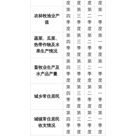
度
度
度
度
第
第
第
第
农林牧渔业产
四
三
二
一
值
季
季
季
季
度
度
度
度
第
第
第
第
蔬菜、瓜菜、
四
三
二
一
热带作物及水
季
季
季
季
果生产情况
度
度
度
度
第
第
第
第
畜牧业生产及
四
三
二
一
水产品产量
季
季
季
季
度
度
度
度
第
第
第
第
四
三
二
一
城乡常住居民
季
季
季
季
度
度
度
度
第
第
第
第
城镇常住居民
四
三
二
一
收支情况
季
季
季
季
度
度
度
度