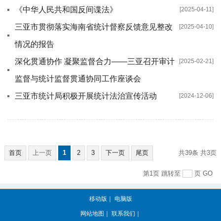
《中华人民共和国反间谍法》
[2025-04-11]
三亚市贯彻落实海南省统计督察反馈意见整改
[2025-04-10]
情况的报告
深化贯通协作 凝聚监督合力——三亚召开审计
[2025-02-21]
监督与统计监督贯通协同工作座谈会
三亚市统计局积极开展统计法治宣传活动
[2024-12-06]
首页
上一页
1
2
3
下一页
尾页
共39条
共3页
第1页
跳转至
页
GO
移动版
｜
电脑版
网站地图
｜
联系我们
｜