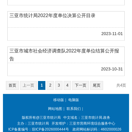
三亚市统计局2022年度单位决算公开目录
2023-11-01
三亚市城市社会经济调查队2022年度单位结算公开报
告
2023-10-31
首页
上一页
1
2
3
4
下一页
尾页
共4页
第1页
跳转至
页
GO
共51条
移动版
｜
电脑版
网站地图
｜
联系我们
｜
版权所有@三亚
市统计局
中文域名：三亚市统计局.政务
主办：三亚
市统计局
开发维护：三亚市营商环境综合服务中心
ICP备案编号：
琼ICP备2026000444号
政府网站标识码：
4602000026