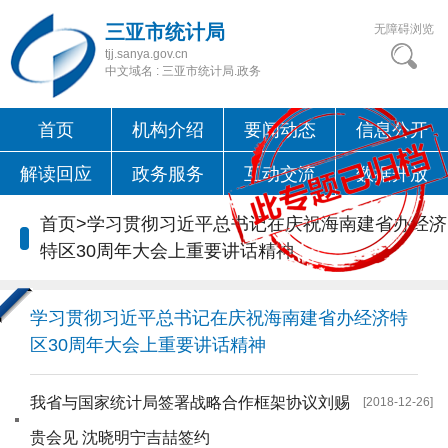
三亚市统计局
无障碍浏览
tjj.sanya.gov.cn
中文域名 : 三亚市统计局.政务
首页
机构介绍
要闻动态
信息公开
解读回应
政务服务
互动交流
数据开放
首页
>
学习贯彻习近平总书记在庆祝海南建省办经济
特区30周年大会上重要讲话精神
学习贯彻习近平总书记在庆祝海南建省办经济特
区30周年大会上重要讲话精神
我省与国家统计局签署战略合作框架协议刘赐
[2018-12-26]
贵会见 沈晓明宁吉喆签约